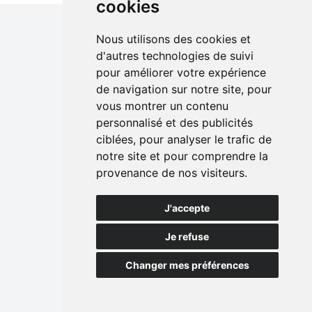
cookies
Nous utilisons des cookies et
d'autres technologies de suivi
pour améliorer votre expérience
Global Water & Energy, part of
de navigation sur notre site, pour
Ekopak Sustainable Water
vous montrer un contenu
Koningin Astridlaan 29
personnalisé et des publicités
8200 Bruges - Belgique
ciblées, pour analyser le trafic de
+32 50 54 64 44
notre site et pour comprendre la
mail.belgium@globalwe.com
provenance de nos visiteurs.
Où nous trouver
J'accepte
Belgique
Je refuse
Pays-Bas
Philippines
Changer mes préférences
Thaïlande
Etats-Unis